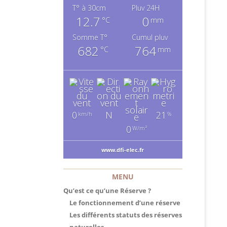
T° à 30cm
Pluv 24H
12.7
0
°C
mm
Somme T°
Cumul pluv
682
764
°C
mm
0
N
21
km/h
%
0
W/m²
www.dfi-elec.fr
MENU
Qu’est ce qu’une Réserve ?
Le fonctionnement d’une réserve
Les différents statuts des réserves
naturelles