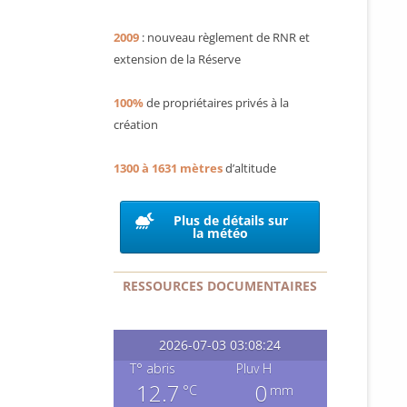
2009
: nouveau règlement de RNR et
extension de la Réserve
100%
de propriétaires privés à la
création
1300 à 1631 mètres
d’altitude
Plus de détails sur
la météo
RESSOURCES DOCUMENTAIRES
2026-07-03 03:08:24
T° abris
Pluv H
12.7
0
°C
mm