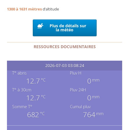
1300 à 1631 mètres
d’altitude
Plus de détails sur
la météo
RESSOURCES DOCUMENTAIRES
2026-07-03 03:08:24
T° abris
Pluv H
12.7
0
°C
mm
T° à 30cm
Pluv 24H
12.7
0
°C
mm
Somme T°
Cumul pluv
682
764
°C
mm