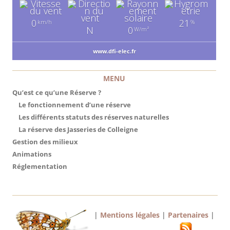
0
21
km/h
%
N
0
W/m²
www.dfi-elec.fr
MENU
Qu’est ce qu’une Réserve ?
Le fonctionnement d’une réserve
Les différents statuts des réserves naturelles
La réserve des Jasseries de Colleigne
Gestion des milieux
Animations
Réglementation
|
Mentions légales
|
Partenaires
|