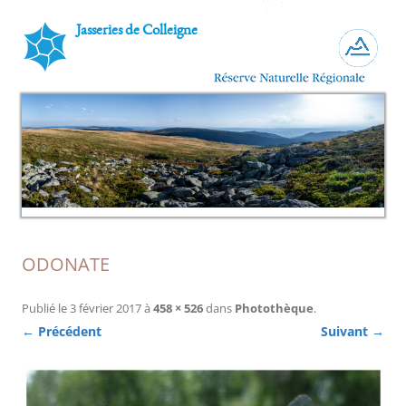
Jasseries de Colleigne
ODONATE
Publié le
3 février 2017
à
458 × 526
dans
Photothèque
.
← Précédent
Suivant →