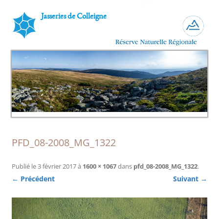
Jasseries de Colleigne
PFD_08-2008_MG_1322
Publié le
3 février 2017
à
1600 × 1067
dans
pfd_08-2008_MG_1322
.
← Précédent
Suivant →